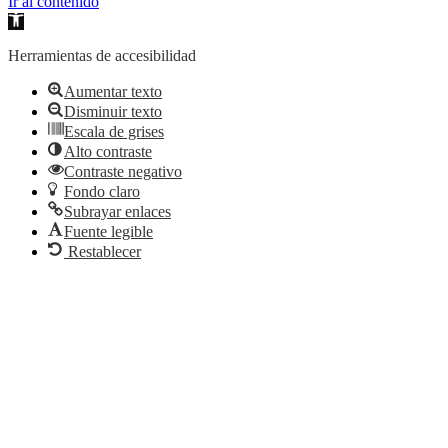
Ir al contenido
Abrir
barra
de
Herramientas de accesibilidad
herramientas
Aumentar texto
Disminuir texto
Escala de grises
Alto contraste
Contraste negativo
Fondo claro
Subrayar enlaces
Fuente legible
Restablecer