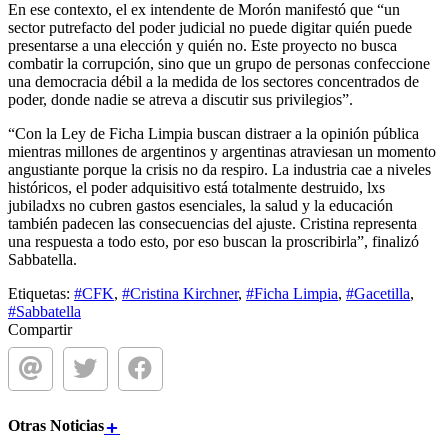
En ese contexto, el ex intendente de Morón manifestó que “un
sector putrefacto del poder judicial no puede digitar quién puede
presentarse a una elección y quién no. Este proyecto no busca
combatir la corrupción, sino que un grupo de personas confeccione
una democracia débil a la medida de los sectores concentrados de
poder, donde nadie se atreva a discutir sus privilegios”.
“Con la Ley de Ficha Limpia buscan distraer a la opinión pública
mientras millones de argentinos y argentinas atraviesan un momento
angustiante porque la crisis no da respiro. La industria cae a niveles
históricos, el poder adquisitivo está totalmente destruido, lxs
jubiladxs no cubren gastos esenciales, la salud y la educación
también padecen las consecuencias del ajuste. Cristina representa
una respuesta a todo esto, por eso buscan la proscribirla”, finalizó
Sabbatella.
Etiquetas:
#CFK
,
#Cristina Kirchner
,
#Ficha Limpia
,
#Gacetilla
,
#Sabbatella
Compartir
Otras
Noticias