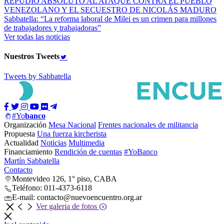
REPUDIO ABSOLUTO AL ATAQUE CONTRA EL PUEBLO
VENEZOLANO Y EL SECUESTRO DE NICOLÁS MADURO
Sabbatella: “La reforma laboral de Milei es un crimen para millones
de trabajadores y trabajadoras”
Ver todas las noticias
Nuestros
Tweets
Tweets by Sabbatella
#Yo
banco
Organización
Mesa Nacional
Frentes nacionales de militancia
Propuesta
Una fuerza kircherista
Actualidad
Noticias
Multimedia
Financiamiento
Rendición de cuentas
#YoBanco
Martín Sabbatella
Contacto
Montevideo 126, 1° piso, CABA
Teléfono: 011-4373-6118
E-mail: contacto@nuevoencuentro.org.ar
Ver galeria de fotos