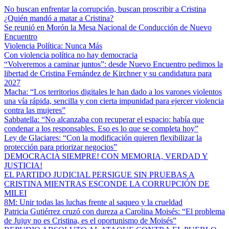
No buscan enfrentar la corrupción, buscan proscribir a Cristina
¿Quién mandó a matar a Cristina?
Se reunió en Morón la Mesa Nacional de Conducción de Nuevo
Encuentro
Violencia Política: Nunca Más
Con violencia política no hay democracia
“Volveremos a caminar juntos”: desde Nuevo Encuentro pedimos la
libertad de Cristina Fernández de Kirchner y su candidatura para
2027
Macha: “Los territorios digitales le han dado a los varones violentos
una vía rápida, sencilla y con cierta impunidad para ejercer violencia
contra las mujeres”
Sabbatella: “No alcanzaba con recuperar el espacio: había que
condenar a los responsables. Eso es lo que se completa hoy”
Ley de Glaciares: “Con la modificación quieren flexibilizar la
protección para priorizar negocios”
DEMOCRACIA SIEMPRE! CON MEMORIA, VERDAD Y
JUSTICIA!
EL PARTIDO JUDICIAL PERSIGUE SIN PRUEBAS A
CRISTINA MIENTRAS ESCONDE LA CORRUPCIÓN DE
MILEI
8M: Unir todas las luchas frente al saqueo y la crueldad
Patricia Gutiérrez cruzó con dureza a Carolina Moisés: “El problema
de Jujuy no es Cristina, es el oportunismo de Moisés”