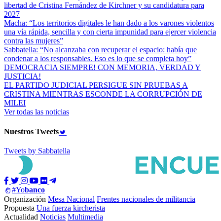
libertad de Cristina Fernández de Kirchner y su candidatura para
2027
Macha: “Los territorios digitales le han dado a los varones violentos
una vía rápida, sencilla y con cierta impunidad para ejercer violencia
contra las mujeres”
Sabbatella: “No alcanzaba con recuperar el espacio: había que
condenar a los responsables. Eso es lo que se completa hoy”
DEMOCRACIA SIEMPRE! CON MEMORIA, VERDAD Y
JUSTICIA!
EL PARTIDO JUDICIAL PERSIGUE SIN PRUEBAS A
CRISTINA MIENTRAS ESCONDE LA CORRUPCIÓN DE
MILEI
Ver todas las noticias
Nuestros
Tweets
Tweets by Sabbatella
#Yo
banco
Organización
Mesa Nacional
Frentes nacionales de militancia
Propuesta
Una fuerza kircherista
Actualidad
Noticias
Multimedia