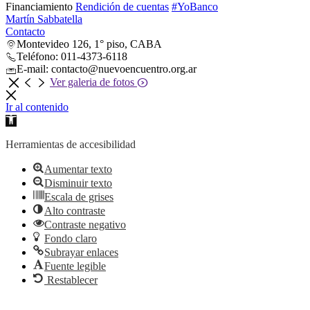
Financiamiento
Rendición de cuentas
#YoBanco
Martín Sabbatella
Contacto
Montevideo 126, 1° piso, CABA
Teléfono: 011-4373-6118
E-mail: contacto@nuevoencuentro.org.ar
Ver galeria de fotos
Ir al contenido
Abrir
barra
de
Herramientas de accesibilidad
herramientas
Aumentar texto
Disminuir texto
Escala de grises
Alto contraste
Contraste negativo
Fondo claro
Subrayar enlaces
Fuente legible
Restablecer