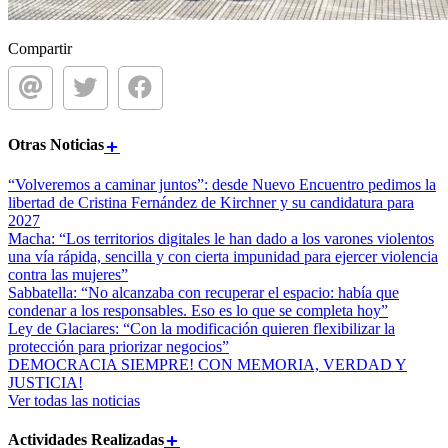
Compartir
Otras
Noticias
“Volveremos a caminar juntos”: desde Nuevo Encuentro pedimos la
libertad de Cristina Fernández de Kirchner y su candidatura para
2027
Macha: “Los territorios digitales le han dado a los varones violentos
una vía rápida, sencilla y con cierta impunidad para ejercer violencia
contra las mujeres”
Sabbatella: “No alcanzaba con recuperar el espacio: había que
condenar a los responsables. Eso es lo que se completa hoy”
Ley de Glaciares: “Con la modificación quieren flexibilizar la
protección para priorizar negocios”
DEMOCRACIA SIEMPRE! CON MEMORIA, VERDAD Y
JUSTICIA!
Ver todas las noticias
Actividades
Realizadas