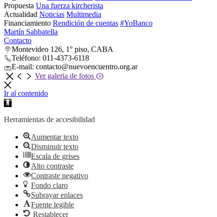
Propuesta
Una fuerza kircherista
Actualidad
Noticias
Multimedia
Financiamiento
Rendición de cuentas
#YoBanco
Martín Sabbatella
Contacto
Montevideo 126, 1° piso, CABA
Teléfono: 011-4373-6118
E-mail: contacto@nuevoencuentro.org.ar
Ver galeria de fotos
Ir al contenido
Abrir
barra
de
Herramientas de accesibilidad
herramientas
Aumentar texto
Disminuir texto
Escala de grises
Alto contraste
Contraste negativo
Fondo claro
Subrayar enlaces
Fuente legible
Restablecer