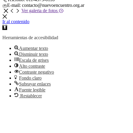
E-mail: contacto@nuevoencuentro.org.ar
Ver galeria de fotos
Ir al contenido
Abrir
barra
de
Herramientas de accesibilidad
herramientas
Aumentar texto
Disminuir texto
Escala de grises
Alto contraste
Contraste negativo
Fondo claro
Subrayar enlaces
Fuente legible
Restablecer