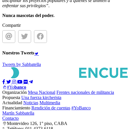
disciplinar los proyectos populares y a quienes se animen a
enfrentar sus privilegios”
.
Nunca mascotas del poder.
Compartir
Nuestros
Tweets
Tweets by Sabbatella
#Yo
banco
Organización
Mesa Nacional
Frentes nacionales de militancia
Propuesta
Una fuerza kircherista
Actualidad
Noticias
Multimedia
Financiamiento
Rendición de cuentas
#YoBanco
Martín Sabbatella
Contacto
Montevideo 126, 1° piso, CABA
Teléfono: 011-4373-6118