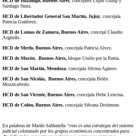
HCD de Ituzaingó, Buenos Aires
, concejales Luján Guasp y
Santiago Stura.
HCD de Libertador General San Martín, Jujuy
, concejala
Patricia Gutiérrez.
HCD de
Lomas de Zamora, Buenos Aires
, concejal Claudio
Argüello.
HCD de
Merlo, Buenos Aires
, concejala Patricia Alvez.
HCD de Morón
,
Buenos Aires,
bloque Unión por la Patria.
HCD de
San Martín, Mendoza
, concejala Silvina Agüero.
HCD de San Nicolás, Buenos Aires,
concejala Belén
Mozzicafredo.
HCD de
San Vicente, Buenos Aires
, concejala Hebe Lencina.
HCD de Colón, Buenos Aires
, concejala Silvana Desimone.
En palabras de Martín Sabbatella
“esto es una estrategia del sistema
judicial colonizado por los grupos económicos concentrados para