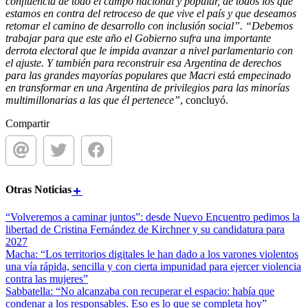
confluencia de todo el campo nacional y popular, de todos los que
estamos en contra del retroceso de que vive el país y que deseamos
retomar el camino de desarrollo con inclusión social”. “Debemos
trabajar para que este año el Gobierno sufra una importante
derrota electoral que le impida avanzar a nivel parlamentario con
el ajuste. Y también para reconstruir esa Argentina de derechos
para las grandes mayorías populares que Macri está empecinado
en transformar en una Argentina de privilegios para las minorías
multimillonarias a las que él pertenece”
, concluyó.
Compartir
Otras
Noticias
“Volveremos a caminar juntos”: desde Nuevo Encuentro pedimos la
libertad de Cristina Fernández de Kirchner y su candidatura para
2027
Macha: “Los territorios digitales le han dado a los varones violentos
una vía rápida, sencilla y con cierta impunidad para ejercer violencia
contra las mujeres”
Sabbatella: “No alcanzaba con recuperar el espacio: había que
condenar a los responsables. Eso es lo que se completa hoy”