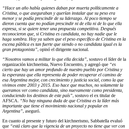
“Hace un año había quienes daban por muerta políticamente a
Cristina, o que aseguraban y querían instalar que su peso era
menor y se podía prescindir de su liderazgo. Al poco tiempo se
dieron cuenta que no podían prescindir ni de ella ni de lo que ella
expresa, si se quiere tener una propuesta competitiva. Después
reconocieron que, si Cristina es candidata, no hay nadie que le
haga sombra. Hoy ya saben que el peso específico de Cristina en la
escena pública es tan fuerte que siendo o no candidata igual es la
gran protagonista”
, opinó el dirigente nacional.
“Nosotros vamos a militar lo que ella decida”
, sostuvo el líder de la
organización kirchnerista, Nuevo Encuentro, y agregó que
“es
cierto que hay un amor profundo de nuestro pueblo por Cristina y
la esperanza que ella representa de poder recuperar el camino de
esa Argentina mejor, con crecimiento y justicia social, como la que
vivimos entre 2003 y 2015. Eso hace que muchos, no solamente la
queramos ver como candidata, sino nuevamente como presidenta,
conduciendo los destinos de este país”
, sostuvo el ex titular de
AFSCA.
“No hay ninguna duda de que Cristina es la líder más
importante que tiene el movimiento nacional y popular en
Argentina”
, aseguró.
En cuanto al presente y futuro del kirchnerismo, Sabbatella evaluó
que
“está claro que la vigencia de un proyecto no tiene que ver con