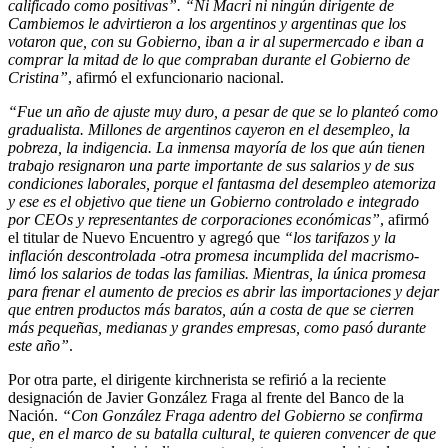
calificado como positivas”. “Ni Macri ni ningún dirigente de
Cambiemos le advirtieron a los argentinos y argentinas que los
votaron que, con su Gobierno, iban a ir al supermercado e iban a
comprar la mitad de lo que compraban durante el Gobierno de
Cristina”
, afirmó el exfuncionario nacional.
“Fue un año de ajuste muy duro, a pesar de que se lo planteó como
gradualista. Millones de argentinos cayeron en el desempleo, la
pobreza, la indigencia. La inmensa mayoría de los que aún tienen
trabajo resignaron una parte importante de sus salarios y de sus
condiciones laborales, porque el fantasma del desempleo atemoriza
y ese es el objetivo que tiene un Gobierno controlado e integrado
por CEOs y representantes de corporaciones económicas”
, afirmó
el titular de Nuevo Encuentro y agregó que
“los tarifazos y la
inflación descontrolada -otra promesa incumplida del macrismo-
limó los salarios de todas las familias. Mientras, la única promesa
para frenar el aumento de precios es abrir las importaciones y dejar
que entren productos más baratos, aún a costa de que se cierren
más pequeñas, medianas y grandes empresas, como pasó durante
este año”
.
Por otra parte, el dirigente kirchnerista se refirió a la reciente
designación de Javier González Fraga al frente del Banco de la
Nación.
“Con González Fraga adentro del Gobierno se confirma
que, en el marco de su batalla cultural, te quieren convencer de que