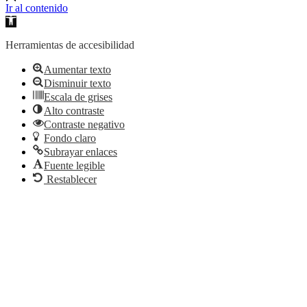
Ir al contenido
Abrir
barra
de
Herramientas de accesibilidad
herramientas
Aumentar texto
Disminuir texto
Escala de grises
Alto contraste
Contraste negativo
Fondo claro
Subrayar enlaces
Fuente legible
Restablecer