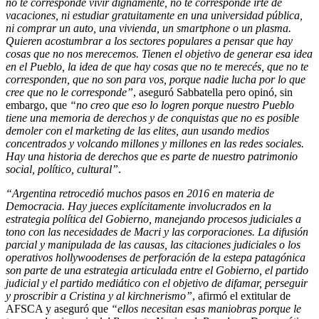
no te corresponde vivir dignamente, no te corresponde irte de
vacaciones, ni estudiar gratuitamente en una universidad pública,
ni comprar un auto, una vivienda, un smartphone o un plasma.
Quieren acostumbrar a los sectores populares a pensar que hay
cosas que no nos merecemos. Tienen el objetivo de generar esa idea
en el Pueblo, la idea de que hay cosas que no te merecés, que no te
corresponden, que no son para vos, porque nadie lucha por lo que
cree que no le corresponde”
, aseguró Sabbatella pero opinó, sin
embargo, que
“no creo que eso lo logren porque nuestro Pueblo
tiene una memoria de derechos y de conquistas que no es posible
demoler con el marketing de las elites, aun usando medios
concentrados y volcando millones y millones en las redes sociales.
Hay una historia de derechos que es parte de nuestro patrimonio
social, político, cultural”
.
“Argentina retrocedió muchos pasos en 2016 en materia de
Democracia. Hay jueces explícitamente involucrados en la
estrategia política del Gobierno, manejando procesos judiciales a
tono con las necesidades de Macri y las corporaciones. La difusión
parcial y manipulada de las causas, las citaciones judiciales o los
operativos hollywoodenses de perforación de la estepa patagónica
son parte de una estrategia articulada entre el Gobierno, el partido
judicial y el partido mediático con el objetivo de difamar, perseguir
y proscribir a Cristina y al kirchnerismo”
, afirmó el extitular de
AFSCA y aseguró que
“ellos necesitan esas maniobras porque le