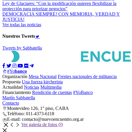
Ley de Glaciares: “Con la modificación quieren flexibilizar la
protección para priorizar negocios”
DEMOCRACIA SIEMPRE! CON MEMORIA, VERDAD Y
JUSTICIA!
Ver todas las noticias
Nuestros
Tweets
Tweets by Sabbatella
#Yo
banco
Organización
Mesa Nacional
Frentes nacionales de militancia
Propuesta
Una fuerza kircherista
Actualidad
Noticias
Multimedia
Financiamiento
Rendición de cuentas
#YoBanco
Martín Sabbatella
Contacto
Montevideo 126, 1° piso, CABA
Teléfono: 011-4373-6118
E-mail: contacto@nuevoencuentro.org.ar
Ver galeria de fotos