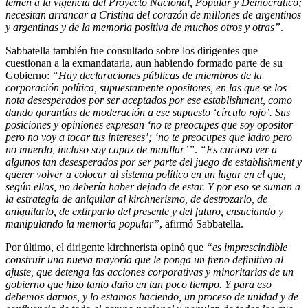
temen a la vigencia del Proyecto Nacional, Popular y Democrático;
necesitan arrancar a Cristina del corazón de millones de argentinos
y argentinas y de la memoria positiva de muchos otros y otras”
.
Sabbatella también fue consultado sobre los dirigentes que
cuestionan a la exmandataria, aun habiendo formado parte de su
Gobierno:
“Hay declaraciones públicas de miembros de la
corporación política, supuestamente opositores, en las que se los
nota desesperados por ser aceptados por ese establishment, como
dando garantías de moderación a ese supuesto ‘círculo rojo’. Sus
posiciones y opiniones expresan ‘no te preocupes que soy opositor
pero no voy a tocar tus intereses’; ‘no te preocupes que ladro pero
no muerdo, incluso soy capaz de maullar’”
.
“Es curioso ver a
algunos tan desesperados por ser parte del juego de establishment y
querer volver a colocar al sistema político en un lugar en el que,
según ellos, no debería haber dejado de estar. Y por eso se suman a
la estrategia de aniquilar al kirchnerismo, de destrozarlo, de
aniquilarlo, de extirparlo del presente y del futuro, ensuciando y
manipulando la memoria popular”
, afirmó Sabbatella.
Por último, el dirigente kirchnerista opinó que
“es imprescindible
construir una nueva mayoría que le ponga un freno definitivo al
ajuste, que detenga las acciones corporativas y minoritarias de un
gobierno que hizo tanto daño en tan poco tiempo. Y para eso
debemos darnos, y lo estamos haciendo, un proceso de unidad y de