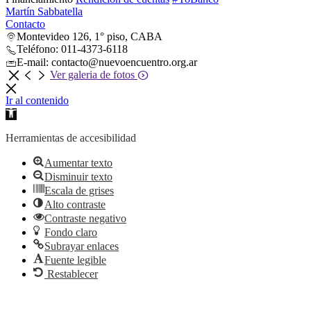
Martín Sabbatella
Contacto
Montevideo 126, 1° piso, CABA
Teléfono: 011-4373-6118
E-mail: contacto@nuevoencuentro.org.ar
Ver galeria de fotos
Ir al contenido
Abrir
barra
de
Herramientas de accesibilidad
herramientas
Aumentar texto
Disminuir texto
Escala de grises
Alto contraste
Contraste negativo
Fondo claro
Subrayar enlaces
Fuente legible
Restablecer