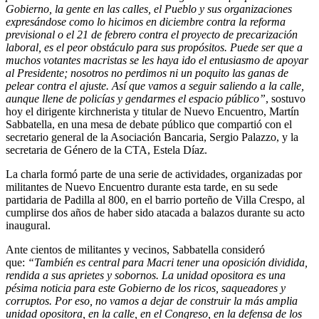
Gobierno, la gente en las calles, el Pueblo y sus organizaciones
expresándose como lo hicimos en diciembre contra la reforma
previsional o el 21 de febrero contra el proyecto de precarización
laboral, es el peor obstáculo para sus propósitos. Puede ser que a
muchos votantes macristas se les haya ido el entusiasmo de apoyar
al Presidente; nosotros no perdimos ni un poquito las ganas de
pelear contra el ajuste. Así que vamos a seguir saliendo a la calle,
aunque llene de policías y gendarmes el espacio público”
, sostuvo
hoy el dirigente kirchnerista y titular de Nuevo Encuentro, Martín
Sabbatella, en una mesa de debate público que compartió con el
secretario general de la Asociación Bancaria, Sergio Palazzo, y la
secretaria de Género de la CTA, Estela Díaz.
La charla formó parte de una serie de actividades, organizadas por
militantes de Nuevo Encuentro durante esta tarde, en su sede
partidaria de Padilla al 800, en el barrio porteño de Villa Crespo, al
cumplirse dos años de haber sido atacada a balazos durante su acto
inaugural.
Ante cientos de militantes y vecinos, Sabbatella consideró
que:
“También es central para Macri tener una oposición dividida,
rendida a sus aprietes y sobornos. La unidad opositora es una
pésima noticia para este Gobierno de los ricos, saqueadores y
corruptos. Por eso, no vamos a dejar de construir la más amplia
unidad opositora, en la calle, en el Congreso, en la defensa de los