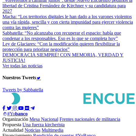
“Volveremos a caminar juntos”: desde Nuevo Encuentro pedimos la
libertad de Cristina Fernández de Kirchner y su candidatura para
2027
Macha: “Los territorios digitales le han dado a los varones violentos
una vía rápida, sencilla y con cierta impunidad para ejercer violencia
contra las mujeres”
Sabbatella: “No alcanzaba con recuperar el espacio: había que
condenar a los responsables. Eso es lo que se completa hoy”
Ley de Glaciares: “Con la modificación quieren flexibilizar la
protección para priorizar negocios”
DEMOCRACIA SIEMPRE! CON MEMORIA, VERDAD Y
JUSTICIA!
Ver todas las noticias
Nuestros
Tweets
Tweets by Sabbatella
#Yo
banco
Organización
Mesa Nacional
Frentes nacionales de militancia
Propuesta
Una fuerza kircherista
Actualidad
Noticias
Multimedia
Financiamiento
Rendición de cuentas
#YoBanco